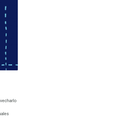
ovecharlo
e
uales