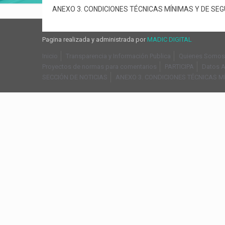
ANEXO 3. CONDICIONES TÉCNICAS MÍNIMAS Y DE SEG
Pagina realizada y administrada por
MADIC DIGITAL
Inicio
Transparencia y Información Publica
Quienes Somos
Proyectos de normas para comentarios
PARTICIPA
Datos A
SECCIÓN DE NOTICIAS
ANEXO 3. CONDICIONES TÉCNICAS M