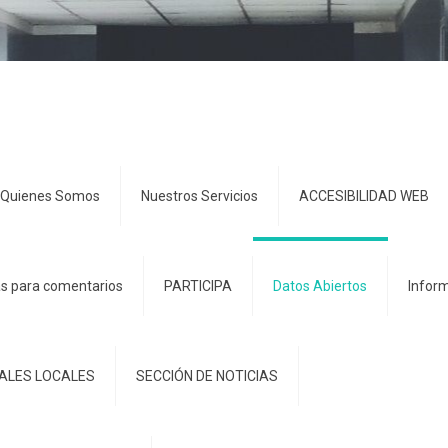
Quienes Somos
Nuestros Servicios
ACCESIBILIDAD WEB
s para comentarios
PARTICIPA
Datos Abiertos
Inform
IALES LOCALES
SECCIÓN DE NOTICIAS