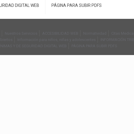
URIDAD DIGITAL WEB
PÁGINA PARA SUBIR PDFS
Nuestros Servicios
ACCESIBILIDAD WEB
Normatividad
Citas Medica
biertos
Información para niños, niñas y adolescentes
INFORMACIÓN TRI
ÍNIMAS Y DE SEGURIDAD DIGITAL WEB
PÁGINA PARA SUBIR PDFS