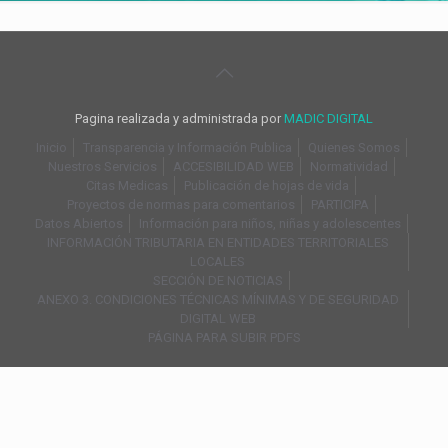
Pagina realizada y administrada por
MADIC DIGITAL
Inicio
Transparencia y Información Publica
Quienes Somos
Nuestros Servicios
ACCESIBILIDAD WEB
Normatividad
Citas Medicas
Publicación de hojas de vida
Proyectos de normas para comentarios
PARTICIPA
Datos Abiertos
Información para niños, niñas y adolescentes
INFORMACIÓN TRIBUTARIA EN ENTIDADES TERRITORIALES
LOCALES
SECCIÓN DE NOTICIAS
ANEXO 3. CONDICIONES TÉCNICAS MÍNIMAS Y DE SEGURIDAD
DIGITAL WEB
PÁGINA PARA SUBIR PDFS