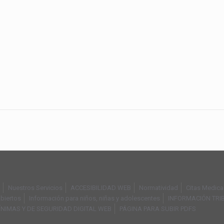
Nuestros Servicios
ACCESIBILIDAD WEB
Normatividad
Citas Medica
biertos
Información para niños, niñas y adolescentes
INFORMACIÓN TRI
ÍNIMAS Y DE SEGURIDAD DIGITAL WEB
PÁGINA PARA SUBIR PDFS