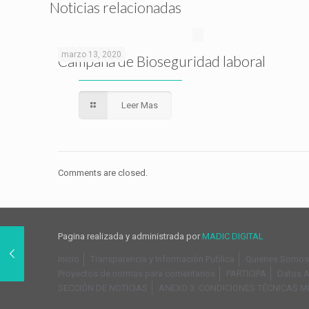
Noticias relacionadas
marzo 13, 2020
Campaña de Bioseguridad laboral
Leer Mas
Comments are closed.
Pagina realizada y administrada por
MADIC DIGITAL
Inicio
Transparencia y Información Publica
Quienes Somos
Proyectos de normas para comentarios
PARTICIPA
Datos A
SECCIÓN DE NOTICIAS
ANEXO 3. CONDICIONES TÉCNICAS M